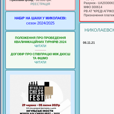
Призовий фонд
- 60.000 грн.
Рахунок - UA20300
РЕЄСТРАЦІЯ
МФО 300614
РВ АТ "КРЕДІ АГРІКО
Призначення платежу
НАБІР НА ШАХИ У МИКОЛАЄВІ:
сезон 2024/2025
НИКОЛАЕВС
ПОЛОЖЕННЯ ПРО ПРОВЕДЕННЯ
КВАЛИФIКАЦIЙНИХ ТУРНIРIВ 2024
06.11.21
ЧИТАТИ
-----------
ДОГОВІР ПРО СПІВПРАЦЮ МІЖ ДЮСШ
ТА ФШМО
ЧИТАТИ