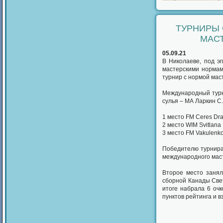
ТУРНИРЫ 
МАСТ
05.09.21
В Николаеве, под э
мастерскими нормам
турнир с нормой маст
Международный турни
сулья – МА Ларкин С
1 место FM Ceres Dr
2 место WIM Svitlan
3 место FM Vakulenk
Победителю турнира
международного маст
Второе место занял
сборной Канады Свет
итоге набрала 6 очк
пунктов рейтинга и 