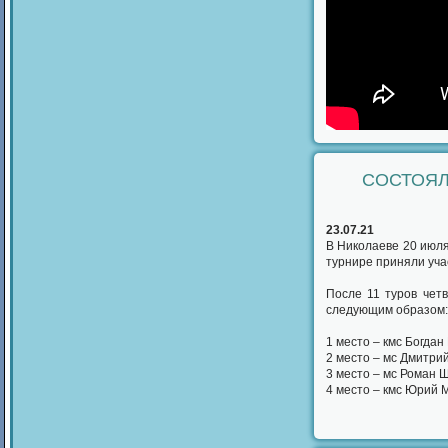
СОСТОЯЛ
23.07.21
В Николаеве 20 июл
турнире приняли уча
После 11 туров чет
следующим образом:
1 место – кмс Богдан
2 место – мс Дмитри
3 место – мс Роман 
4 место – кмс Юрий 