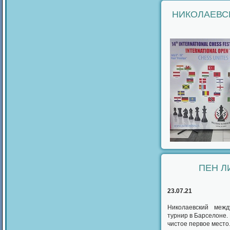
НИКОЛАЕВС
ПЕН Л
23.07.21
Николаевский межд
турнир в Барселоне. 
чистое первое место