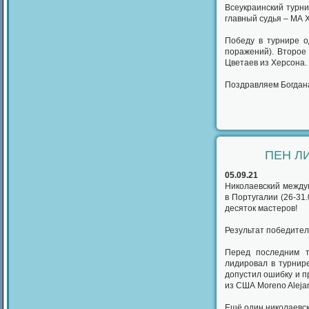
Всеукраинский турни
главный судья – МА Х
Победу в турнире о
поражений). Второе
Цветаев из Херсона. 
Поздравляем Богдан
ПЕН Л
05.09.21
Николаевский между
в Португалии (26-31
десяток мастеров!
Результат победителя
Перед последним ту
лидировал в турнир
допустил ошибку и п
из США Moreno Alejan
Ещё один николаевск