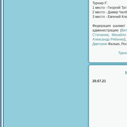
Турнир F:
1 место - Георгий Та
2 место - Дамир Чал
3 место - Евгений Кл
Федерация шахмат 
администрацию (
Вит
Степанюк
,
Михайло
Александр Рябенко
)
Дмитрию
Фалько, Рос
Турн
20.07.21