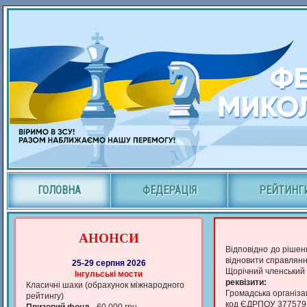
ГОЛОВНА
ФЕДЕРАЦІЯ
РЕЙТИНГ
АНОНСИ
Відповідно до рішен
відновити справлянн
25-29 серпня 2026
Щорічний членський в
Iнгульськi мости
реквізити:
Класичні шахи (обрахунок мiжнародного
Громадська організац
рейтингу)
код ЄДРПОУ 377579