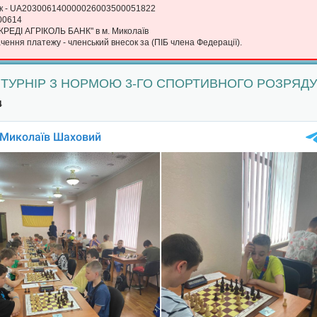
к - UA203006140000026003500051822
00614
"КРЕДІ АГРІКОЛЬ БАНК" в м. Миколаїв
ення платежу - членський внесок за (ПІБ члена Федерації).
ТУРНІР З НОРМОЮ 3-ГО СПОРТИВНОГО РОЗРЯДУ
4