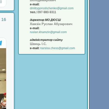
Володимирович
e-
mail:
dmitrygoroshchenko@gmail.com
тел.:
097-980-9311
 16
директор МО ДЮСШ
Хамзін Руслан Абузарович
e-mail:
ruslan.khamzin@gmail.com
адміністратор сайту
Швець І.С.
e-mail:
narsisa.chess@gmail.com