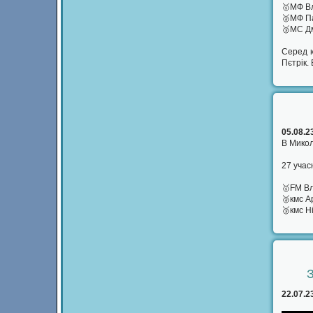
🥇МФ В
🥈МФ П
🥉МС Д
Серед ю
Пєтрік.
05.08.2
В Микол
27 учас
🥇FM В
🥈кмс 
🥉кмс Н
22.07.2