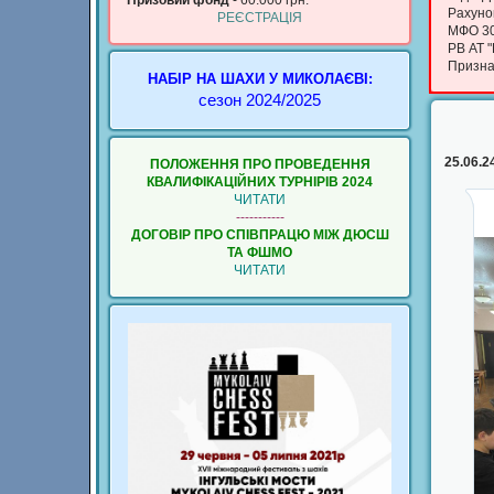
Призовий фонд
- 60.000 грн.
Рахуно
РЕЄСТРАЦІЯ
МФО 3
РВ АТ 
Признач
НАБІР НА ШАХИ У МИКОЛАЄВІ:
сезон 2024/2025
25.06.2
ПОЛОЖЕННЯ ПРО ПРОВЕДЕННЯ
КВАЛИФIКАЦIЙНИХ ТУРНIРIВ 2024
ЧИТАТИ
-----------
ДОГОВІР ПРО СПІВПРАЦЮ МІЖ ДЮСШ
ТА ФШМО
ЧИТАТИ