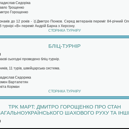
ладислав Сидоріка
авло Трощенко
митро Горощенко
наків до 12 років - 🥇Дмитро Пєнков. Серед ветеранів переміг 84-річний О
 В турнірі «В» переміг Андрій Барна з Херсону.
СТОРІНКА ТУРНІРУ
БЛІЦ-ТУРНІР
3
аєві сьогодні проведено бліц-турнір.
ників, 11 турів, швейцарська система.
ладислав Сидорика
Армен Вартапетян
ікіта Корман
СТОРІНКА ТУРНІРУ
TPK MAPT: ДМИТРО ГОРОЩЕНКО ПРО СТАН
ЗАГАЛЬНОУКРАЇНСЬКОГО ШАХОВОГО РУХУ ТА ІНШ
3