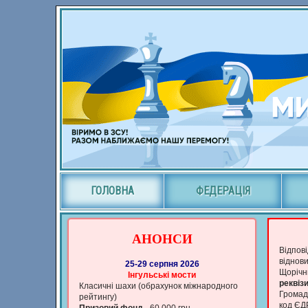
ГОЛОВНА
ФЕДЕРАЦІЯ
АНОНСИ
Відпов
віднов
25-29 серпня 2026
Щорічни
Iнгульськi мости
реквізи
Класичні шахи (обрахунок мiжнародного
Громадс
рейтингу)
код ЄД