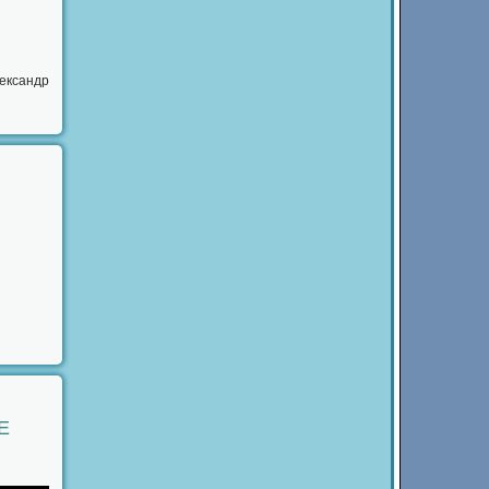
лександр
Е