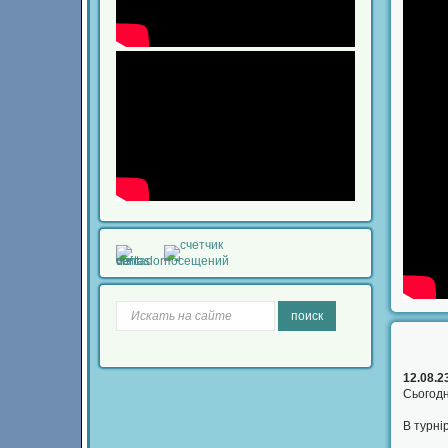
поиск
12.08.2
Сьогодн
В турні