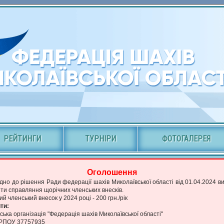
РЕЙТИНГИ
ТУРНІРИ
ФОТОГАЛЕРЕЯ
Оголошення
ідно до рішення Ради федерації шахів Миколаївської області від 01.04.2024 в
ити справляння щорічних членських внесків.
й членський внесок у 2024 році - 200 грн./рік
ти:
ька організація "Федерація шахів Миколаївської області"
РПОУ 37757935