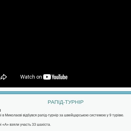
РАПІД-ТУРНІР
3
і в Миколаєві відбувся рапід-турнір за швейцарською системою у 9 турівю.
рі «А» взяли участь 33 шахіста.