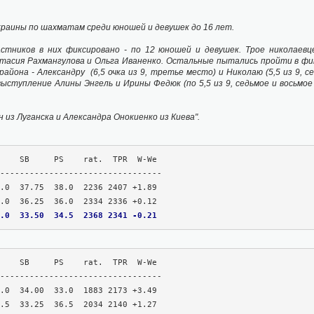
раины по шахматам среди юношей и девушек до 16 лет.
астников в них фиксировано - по 12 юношей и девушек. Трое николаевц
стасия Рахмангулова и Ольга Иваненко. Остальные пытались пройти в фи
айона - Александру (6,5 очка из 9, третье место) и Николаю (5,5 из 9, 
выступление Алины Энгель и Ирины Федюк (по 5,5 из 9, седьмое и восьмо
из Луганска и Александра Онокиенко из Киева".
    SB     PS    rat.  TPR  W-We

---------------------------------

.0  33.50  34.5  2368 2341 -0.21
    SB     PS    rat.  TPR  W-We

---------------------------------
