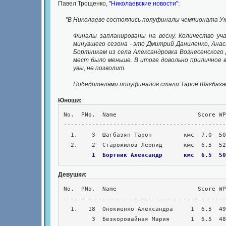
Павел Трощенко,
"Николаевские новости"
:
"В Николаеве состоялись полуфиналы чемпионата Ук
Финалы запланированы на весну. Количество уч
минувшего сезона - это Дмитрий Даниленко, Ана
Бортникам из села Александровка Вознесенского р
мест было меньше. В итоге довольно приличное 
увы, не позволит.
Победителями полуфиналов стали Тарон Шагбазян 
Юноши:
No.  PNo.  Name                       Score WP
----------------------------------------------
  1.    3  Шагбазян Тарон         кмс  7.0  50.0  37.75  38.0  2236 2407 +1.89

  2.    2  Старожилов Леонид      кмс  6.5  52.0  36.25  36.0  2334 2336 +0.12

   1  Бортник Александр      кмс  6.5  50
Девушки:
No.  PNo.  Name                       Score WP
----------------------------------------------
  1.   18  Онокиенко Александра     1  6.5  49.0  34.00  33.0  1883 2173 +3.49

        3  Безкоровайная Мария      1  6.5  48.5  33.25  36.5  2034 2140 +1.27
