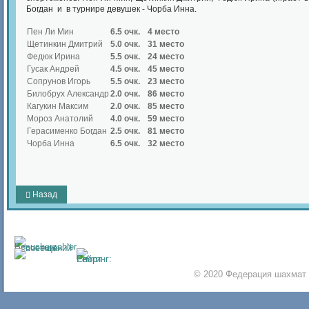
Богдан и в турнире девушек - Чорба Инна.
Пен Ли Мин
6.5 очк.
4 место
Щетинкин Дмитрий
5.0 очк.
31 место
Федюк Ирина
5.5 очк.
24 место
Гусак Андрей
4.5 очк.
45 место
Сопрунов Игорь
5.5 очк.
23 место
Билобрух Александр
2.0 очк.
86 место
Кагукин Максим
2.0 очк.
85 место
Мороз Анатолий
4.0 очк.
59 место
Герасименко Богдан
2.5 очк.
81 место
Чорба Инна
6.5 очк.
32 место
Назад
© 2020 Федерация шахмат 