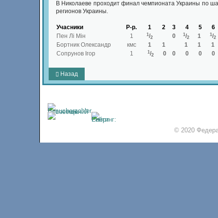
В Николаеве проходит финал чемпионата Украины по шах
регионов Украины.
Учасники
Р-р.
1
2
3
4
5
6
1
1
1
Пен Лі Мін
1
/
0
/
1
/
2
2
2
Бортник Олександр
кмс
1
1
1
1
1
1
Сопрунов Ігор
1
/
0
0
0
0
0
2
Назад
© 2020 Федера