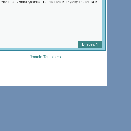
теме принимают участие 12 юношей и 12 девушек из 14-и
Вперед
Joomla Templates
by Joomla-Monster.com