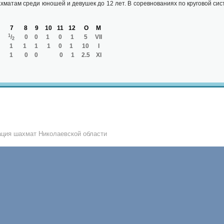
матам среди юношей и девушек до 12 лет. В соревнованиях по круговой сис
7
8
9
10
11
12
О
М
1
/
0
0
1
0
1
5
VII
2
1
1
1
1
0
1
10
I
1
0
0
0
1
2.5
XI
ция шахмат Николаевской области