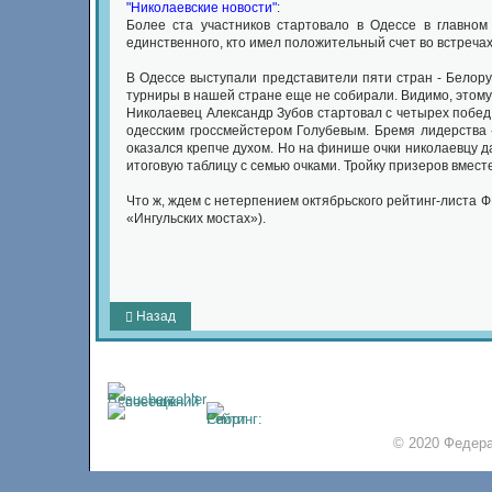
"Николаевские новости"
:
Более ста участников стартовало в Одессе в главном
единственного, кто имел положительный счет во встречах 
В Одессе выступали представители пяти стран - Белору
турниры в нашей стране еще не собирали. Видимо, этому
Николаевец Александр Зубов стартовал с четырех побед
одесским гроссмейстером Голубевым. Бремя лидерства 
оказался крепче духом. Но на финише очки николаевцу д
итоговую таблицу с семью очками. Тройку призеров вмест
Что ж, ждем с нетерпением октябрьского рейтинг-листа Ф
«Ингульских мостах»).
Назад
© 2020 Федера