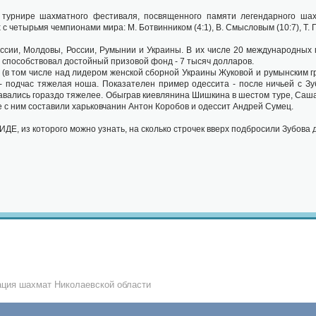
 турнире шахматного фестиваля, посвященного памяти легендарного шах
с четырьмя чемпионами мира: М. Ботвинником (4:1), В. Смысловым (10:7), Т. П
ссии, Молдовы, России, Румынии и Украины. В их числе 20 международных г
 способствовал достойный призовой фонд - 7 тысяч долларов.
 (в том числе над лидером женской сборной Украины Жуковой и румынским г
- подчас тяжелая ноша. Показателен пример одессита - после ничьей с Зу
авались гораздо тяжелее. Обыграв киевлянина Шишкина в шестом туре, Саша 
е с ним составили харьковчанин Антон Коробов и одессит Андрей Сумец.
ИДЕ, из которого можно узнать, на сколько строчек вверх подбросили Зубова
ция шахмат Николаевской области