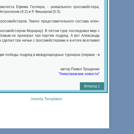
матиста Ефима Геллера, - уникального гроссмейстера,
етросяном (4:2) и Р. Фишером (5:3).
россмейстеров. Такого представительного состава опен-
россмейстером Морариу). В пятом туре последовал мир с
бовым он проиграл три партии подряд. А вот Александр
сделал три ничьи с гроссмейстерами и в итоге возглавил
 две победы подряд в международных турнирах (первая - в
автор Павел Трощенко
"Николаевские новости"
Вперед
Joomla Templates
by Joomla-Monster.com