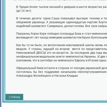
В Турции более тысячи юношей и девушек в шести возрастах р
(до 14 лет).
В течение десяти туров Саша показывал высокую технику и п
обидчиком украинца. А решающую одиннадцатую партию Бортник
индийский шахматист Саикришна, догнал поляка. Все трое набрали
Перуанец Хорхе Кори победил голландца Бока и стал чемпионом 
восемьдесят лет назад немецким шахматистом Бруно Бухгольцем. Ув
Как бы то ни было, но воспитанник николаевской школы вновь по
медали. У страны, идущей на втором месте по представительс
Николаевской ДЮСШ это не касается. За последние два года мы
неофициальном медальном зачете чемпионатов Украины. И два 
(напомним, что в сентябре на чемпионате Европы в Италии одна 
Официальный Киев остался в стороне от поездки украинской дел
состоялась бы без поддержки начальника облспортуправлени
Александра Жолобецкого и Натальи Кладько.
Назад