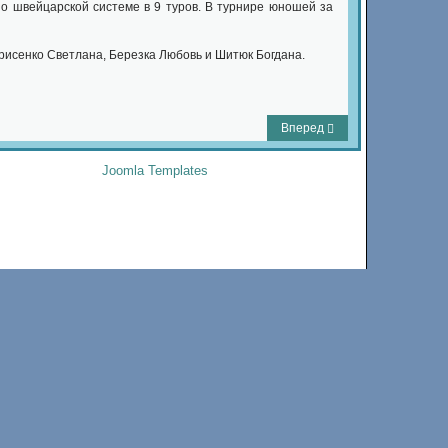
по швейцарской системе в 9 туров. В турнире юношей за
рисенко Светлана, Березка Любовь и Шитюк Богдана.
Вперед
Joomla Templates
by Joomla-Monster.com