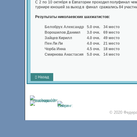
С 2 по 10 октября в Евпатории проходил полуфинал чем
турнире юношей за выход в финал сражались 84 участник
Результаты николаевских шахматистов:
Белобрух Александр
5.0 очк.
34 место
Ворошилов Даниил
3.0 очк.
69 место
Зайцев Кирилл
4.0 очк.
49 место
Пен Ли Ли
4.0 очк.
21 место
Чорба Инна
4.5 очк.
18 место
Смирнова Анастасия
5.0 очк.
14 место
Назад
© 2020 Федера