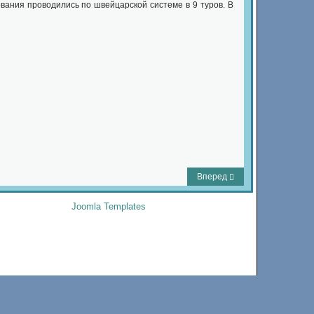
вания проводились по швейцарской системе в 9 туров. В
Вперед
Joomla Templates
by Joomla-Monster.com