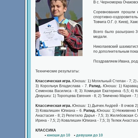
В с. Черноморка Очаковс
Соревнования прошли н
спортивно-оздоровительн
Товчига О.Г. (г. Киев), Ха
Всего было разыграно 3
медали.
Николаевский шахматис
по дополнительным пока
Поздравляем Ивана, роди
Технические результаты:
Классическая игра.
Юноши:
1) Могильный Степан - 7; 2) 
3) Корольчук Владислава - 7.
Рапид.
Юноши:
1) Каравац
Семенова Василиса - 8; 3) Хомицкая Екатерина -5,5; 4) К
Девушки:
1) Торопцева Евгения - 8; 2) Тимченко Мария - 7,
Классическая игра.
Юноши:
1) Дьячек Андрей - 8 очков 2
3) Ковалишин Юлиана – 6.
Рапид.
Юноши:
1) Неживенко М
Анастасия - 8; 2) Репетило Дарья - 7,5; 3) Желябовская С
Ирина - 7,5; 2) Ковалишин Юлиана - 7,5; 3) Телюк Анастас
КЛАССИКА
•
юноши до 10
•
девушки до 10