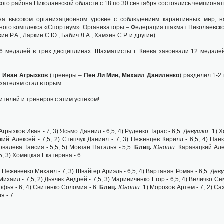
кого района Николаевской области с 18 по 30 сентября состоялись чемпионат
а высоком организационном уровне с соблюдением карантинных мер, на
ого комплекса «Спортиум». Организаторы – Федерация шахмат Николаевской 
мзин Р.А., Ларкин С.Ю., Бабич Л.А., Хамзин С.Р. и другие).
6 медалей в трех дисциплинах. Шахматисты г. Киева завоевали 12 медалей
т
Иван Агрызков
(тренеры –
Пен Ли Мин, Михаил Даниленко
) разделил 1-2
зателям стал вторым.
телей и тренеров с этим успехом!
Агрызков Иван - 7; 3) Ясьмо Даниил - 6,5; 4) Руденко Тарас - 6,5.
Девушки:
1) Х
кий Алексей - 7,5; 2) Степчук Даниил - 7; 3) Неженцев Кирилл - 6,5; 4) Пан
овалева Таисия - 5,5; 5) Мовчан Наталья - 5,5.
Блиц.
Юноши:
Каравацкий Алек
5; 3) Хомицкая Екатерина - 6.
) Неживенко Михаил - 7, 3) Швайгер Ариэль - 6,5; 4) Вартанян Роман - 6,5.
Дев
ихаил - 7,5; 2) Дьячек Андрей - 7,5; 3) Мариниченко Егор - 6,5; 4) Величко Се
офья - 6; 4) Свитенко Соломия - 6.
Блиц.
Юноши:
1) Морозов Артем - 7; 2) Са
ия - 7.