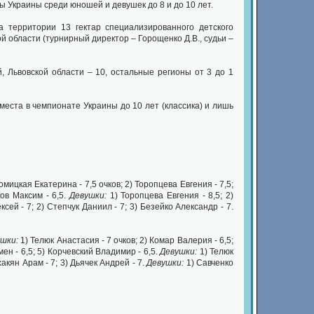
ы Украины среди юношей и девушек до 8 и до 10 лет.
 территории 13 гектар специализированного детского
области (турнирный директор – Горощенко Д.В., судьи –
, Львовской области – 10, остальные регионы от 3 до 1
 места в чемпионате Украины до 10 лет (классика) и лишь
омицкая Екатерина - 7,5 очков; 2) Торопцева Евгения - 7,5;
ков Максим - 6,5.
Девушки:
1) Торопцева Евгения - 8,5; 2)
сей - 7; 2) Степчук Даниил - 7; 3) Безейко Александр - 7.
ушки:
1) Телюк Анастасия - 7 очков; 2) Комар Валерия - 6,5;
мен - 6,5; 5) Корчевский Владимир - 6,5.
Девушки:
1) Телюк
хакян Арам - 7; 3) Дьячек Андрей - 7.
Девушки:
1) Савченко